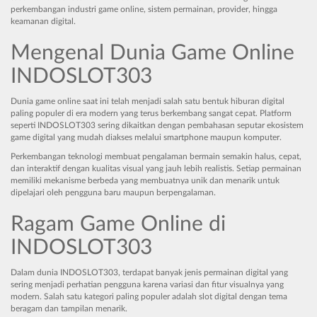
perkembangan industri game online, sistem permainan, provider, hingga
keamanan digital.
Mengenal Dunia Game Online
INDOSLOT303
Dunia game online saat ini telah menjadi salah satu bentuk hiburan digital
paling populer di era modern yang terus berkembang sangat cepat. Platform
seperti INDOSLOT303 sering dikaitkan dengan pembahasan seputar ekosistem
game digital yang mudah diakses melalui smartphone maupun komputer.
Perkembangan teknologi membuat pengalaman bermain semakin halus, cepat,
dan interaktif dengan kualitas visual yang jauh lebih realistis. Setiap permainan
memiliki mekanisme berbeda yang membuatnya unik dan menarik untuk
dipelajari oleh pengguna baru maupun berpengalaman.
Ragam Game Online di
INDOSLOT303
Dalam dunia INDOSLOT303, terdapat banyak jenis permainan digital yang
sering menjadi perhatian pengguna karena variasi dan fitur visualnya yang
modern. Salah satu kategori paling populer adalah slot digital dengan tema
beragam dan tampilan menarik.