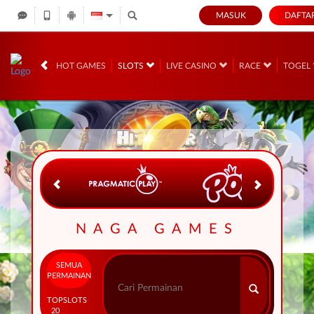
MASUK
DAFTA
IDR
12,696,663,
HOT GAMES
SLOTS
LIVE CASINO
RACE
TOGEL
NAGA GAMES
SEMUA
PERMAINAN
TOP
SLOTS
20