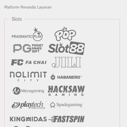
Platform Penyedia Layanan
Slots