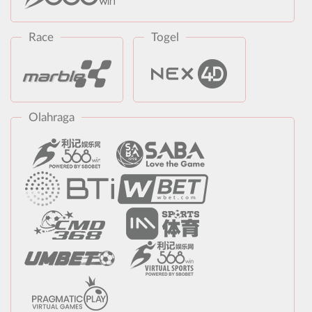
Race
Togel
Olahraga