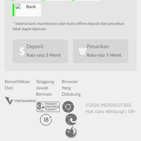
* Selama bank maintenance dan bank offline deposit dan penarikan
tidak dapat diproses
Deposit
Penarikan
Rata-rata 3 Menit
Rata-rata 5 Menit
Bersertifikasi
Tanggung
Browser
Dari
Jawab
Yang
Bermain
Didukung
©2026 INDOSLOT303.
Hak cipta dilindungi | 18+