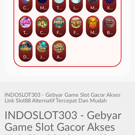
Cubes
Miami Multiplier
The Respinners
Let It Snow
Mystery Motel
Xpander
Tasty Treats
Cash Quest
Forest Fortune
Frank's Farm
Mighty Masks
Blademaster
Dawn of Kings
Jawsome Pirates
Amazing Miceketeers
INDOSLOT303 - Gebyar Game Slot Gacor Akses
Link Slot88 Alternatif Tercepat Dan Mudah
INDOSLOT303 - Gebyar
Game Slot Gacor Akses