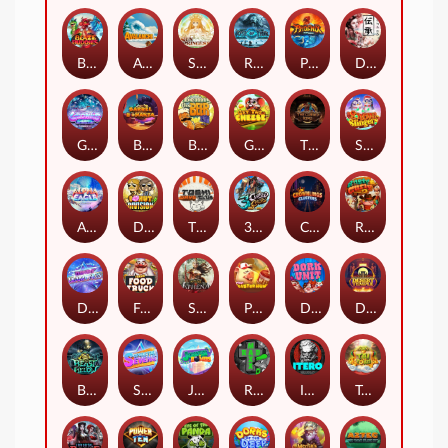
Blaze Buddies
Avalanche
SUN PRINCESS
Rise of Ymir
Phoenix
Densho
Gronk's Gems
Barrel Bonanza
Benny The Beer
Get The Cheese
The Cursed King
Snow Slingers
Alpha Eagle
Donut Division
TOSHI WAYS CLUB
3 Cursed Chests™
Crownlings Clusters
Rusty & Curly
Dandy Diamonds
Fred's Food Truck
SPEAR OF ATHENA
Piggy Cluster Hunt
Dork Unit
Desert Temple
Beast Below
Superstar Sevens
Joker Bombs
Rad Maxx
ITERO
Tai The Toad