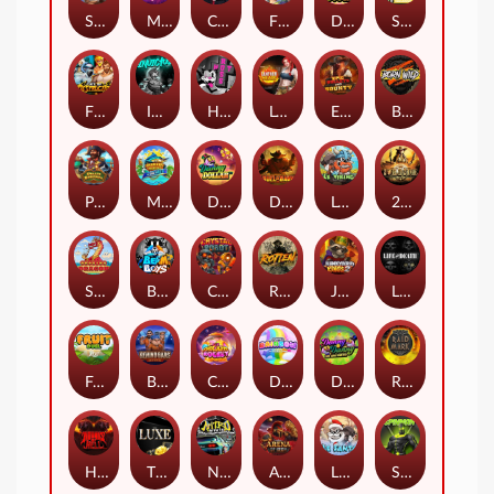
Supreme Zeus
MIAMI MAYHEM
Cash Crew
Fighter Pit
DONNY DOUGH
SixSixSix
Fist Of Destruction
Invictus
Hot Ross
Leatherheads
EPIC BULLETS & BOUNTY
Born Wild
Pirate Bonanza
MARLIN MASTERS: THE BIG HAUL
Danny Dollar
Duel at Dawn
Le Viking
2 Wild 2 Die
SMOKING DRAGON
Beam Boys
Crystal Robot
Rotten
Junkyard Kings 2
Life and Death
Fruit Duel
Behind Bars: Masterplan
Chocolate Rocket
Double Rainbow
DONNY AND DANNY
Raidmark
Hounds Of Hell
The Luxe
Nitro Nights
Arena of Iron
LE SANTA
Spinman