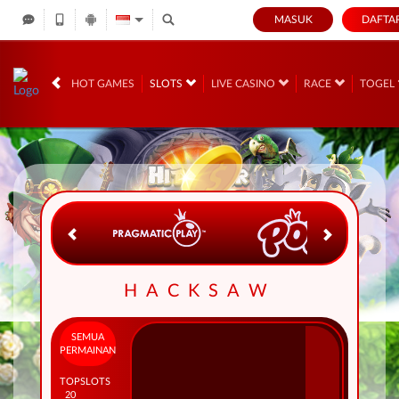
MASUK
DAFTA
IDR
12,670,448,
HOT GAMES
SLOTS
LIVE CASINO
RACE
TOGEL
HACKSAW
SEMUA
PERMAINAN
TOP
SLOTS
20