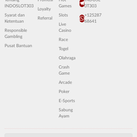
Tentang
Promosi
Hot
INDOSL
INDOSLOT303
Games
0T303
Loyalty
Syarat dan
Slots
+125287
Referral
Ketentuan
68641
Live
Responsible
Casino
Gambling
Race
Pusat Bantuan
Togel
Olahraga
Crash
Game
Arcade
Poker
E-Sports
Sabung
Ayam