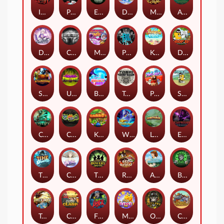
Immortal Desire
Power of 10
Eye of the Panda
Dorks of The Deep
Merlin's Alchemy
Aztec Twist
Dusk Princess
CIRCLE OF LIFE
Munchy Milo
Pray for Three
Keep 'em Cool
Drop'em
STEAMRUNNERS
Undead Fortune
BOUNCY BOMBS
Toshi Video Club
Pug Life
Stack'em
Cursed Crypt
Chaos Crew
King Carrot
Wishbringer
Lord Venom
Empress of the Shadows
Time Spinners
Cloud Princess
The Bowery Boys
Red Rascal™
Aiko and the Wind Spirit
Booze Bash
Temple of Torment
Coop Clash
Fire My Laser
Magic Piggy OG
Outlasw Inc
Clumsy Cowboys