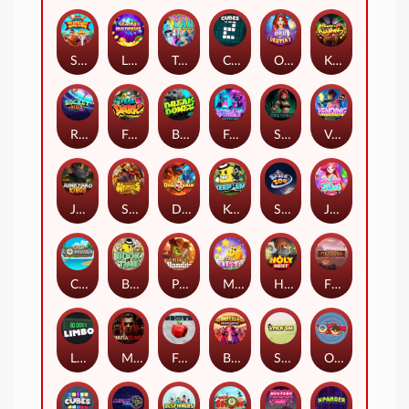
Shaolin Master
Lucky Multifruit
Twisted Lab
Cubes 2
Orb of Destiny
Klowns
Rocket Reels
Fear the Dark
Break Bones
Feel The Beat
Shadow Treasure
Vending Machine
Junkyard Kings
Strength Of Hercules
Dragon’s Domain
Keep 'em
Space Zoo
Jelly Slice
Cash Compass
Book of Time
Pickle Bandits
Magic Piggy
Holy Heist
Fireborn
Limbo
Mafia Clash
Frutz
Buffalo Stack'n'Sync
Stick'em
OmNom