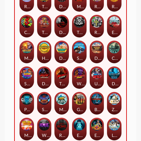
RAINBOW PRINCESS
The Lost Book of Mummy’s Curse
DEAL WITH DEATH
Mayan Stackways
Rise of Fortuna
Ronin Stackways
CHAOS CREW 3
The Crime File
Dark Spiral
THE COUNT
RIP City
Eternal Duel
Merlin's Mania
Harvest Wilds
Divine Drop
STORMBORN
Darkside Prairie: Magical Beast
Cursed Seas
Super Twins
Dark Summoning
THE WILDWOOD CURSE
Wild Dojo Strike
Ultimate Slot of America
Dynasty of Death
PRAY FOR SIX
Shadow Strike
Marlin Masters Atlantis
Grug Make Fire
Bloodthirst
Zeus Ze Zecond
Max Win Machine
Wings of Horus
Reign of Rome
Evil Eyes
Eye of Medusa
LE FOOTBALL FAN