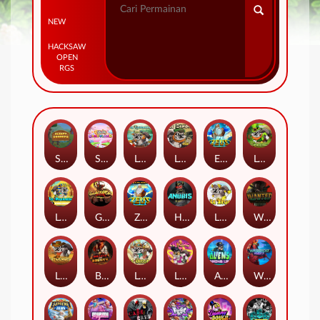
NEW
HACKSAW
OPEN
RGS
Sleepy Grandpa
Sticky Candyland
Le Fisherman
Le Bandit
Epic Ze Zeus
Le Prechaun
Le Pharaoh
Gladiator Legends
Ze Zeus
Hand of Anubis
LE ZEUS
Wanted Dead or a Wild
LE COWBOY
BULLETS AND BOUNTY
Le Digger
LE KING
Aliens Among Us
Warrior Ways