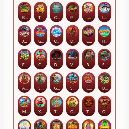
Buzz Patrol
TIGER LEGENDS
Commander of Tridents
Peek & Pounce
Le Bunny
LE HOOLIGAN
JAWS OF JUSTICE
Gobstopper Grind
Opa Santorini!
Demon Queen
Chaos Crew 2
Hop'n'Pop
FRKN Bananas
Chicken Man
Death Becomes You
Valhalla: Wild Winter
Bonnie's Buccaneers
Slayers Inc
ARMY OF ARES
Sand and Ashes
Great Game Rockies
Stormforged
Crowned Corners
BASH BROS
Marlin Master
Xmas Drop
Tikitopia BoosterBelt
Gearlab Genius
The Jack & Rose
Old Gun