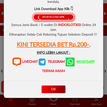
kendala,
Link Download App Klik 👇
DOWNLOAD APK
HOT GAMES
SLOTS
LIVE CASINO
RACE
TOGEL
OL
Semua Jenis Bank / E-wallet Di
INDOSLOT303
Online 24
Jam.
Game Populer
Diharapkan Selalu Cek Rekening Tujuan Sebelum Deposit !!!
KINI TERSEDIA BET Rp.200-,
INFO LEBIH LANJUT :
LIVECHAT
TELEGRAM
WHATSAPP
GATES OF OLYMPUS POP
BANG GACOR 1000
FORTUNE GARUDA 1000
TERIMA KASIH
Tap Aku!
OK
FORTUNE GEMS 500
MAHJONG WAYS
GATES OF OLYMPUS 1000
Beranda
Promosi
Masuk
Hub. Kami
Akun Saya