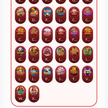
JiXiangRuYi(H5)
F-88Treasures(H5)
PINE OF PLINKO 2
FA DA CAI(H5)
G-BloomingRiches
MANEKI NEKO(H5)
Super Ace2+
Dragon Arena
Plinko2
(H5)Outlawed Heroes
C-88Drum(H5)
C-88Flower(H5)
C-88Riches(H5)
C-88Treasures(H5)
F-88Diamond(H5)
F-88Drum(H5)
F-88Flower(H5)
F-88Riches(H5)
Gold Panda(H5)
JourneyToTheWest
King-777
L-DragonRiches
L-EmperorTreasure
L-EyesOfFortune
L-GoldenToad
LuckyFish
Plinko3
Super Ace+
Triple Fish(H5)
VIP Club
Water Margin(H5)
XiBoBA