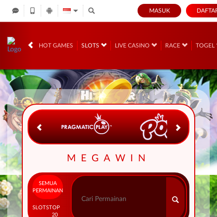
MASUK
DAFTA
IDR
12,677,550,
HOT GAMES
SLOTS
LIVE CASINO
RACE
TOGEL
MEGAWIN
SEMUA
PERMAINAN
SLOTS
TOP
20