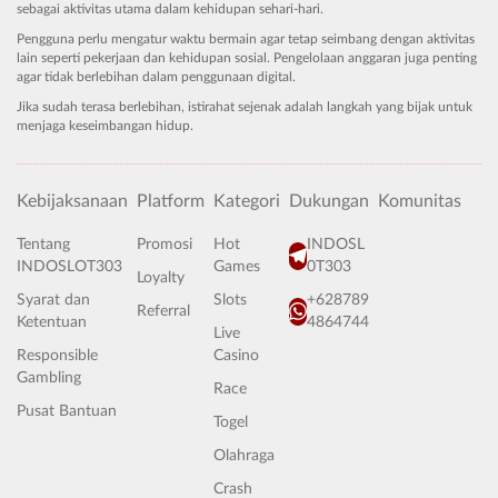
sebagai aktivitas utama dalam kehidupan sehari-hari.
Pengguna perlu mengatur waktu bermain agar tetap seimbang dengan aktivitas
lain seperti pekerjaan dan kehidupan sosial. Pengelolaan anggaran juga penting
agar tidak berlebihan dalam penggunaan digital.
Jika sudah terasa berlebihan, istirahat sejenak adalah langkah yang bijak untuk
menjaga keseimbangan hidup.
Kebijaksanaan
Platform
Kategori
Dukungan
Komunitas
Tentang
Promosi
Hot
INDOSL
INDOSLOT303
Games
0T303
Loyalty
Syarat dan
Slots
+628789
Referral
Ketentuan
4864744
Live
Responsible
Casino
Gambling
Race
Pusat Bantuan
Togel
Olahraga
Crash