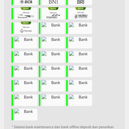
* Selama bank maintenance dan bank offline deposit dan penarikan