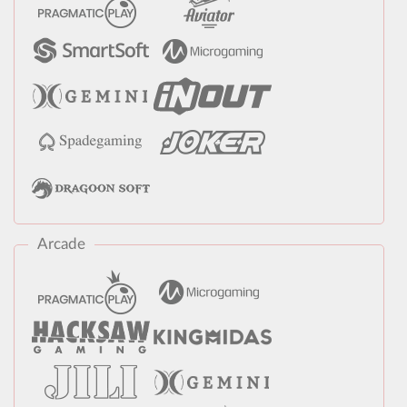
Arcade