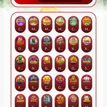
Candy Paradise 2048
Mahjong Hit +
Mahjong Hit
Mahjong Hit 2
Crazy Mahjong
Mahjong Hit 2+
DuoFuDuoCai
Bounty Loki
Poseidon
Super Ace
XiBoBa Hit
XiBoBa Hit2
Fu Dai Lian Lian-Dragon
New-Fishing Hunter
G-GoldenDrum
Happy Hit
G-InfiniteTreasure
5 Dragons(H5)
Fu Dai Lian Lian-Panda
5 CaiShen(H5)
Crazy Sheep
Golden 777(H5)
G-RollingRiches
G-DazzlingDiamond